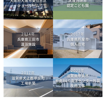
大阪府大阪市東住吉区
大阪府堺市
ショールーム
認定こども園
2014年
2017年
兵庫県三田市
兵庫県芦屋市
温浴施設
個人住宅
2021年
2017年
滋賀県甲賀市
滋賀県犬上郡甲良町
甲南B&G海洋センター外装
工場新築
改修工事