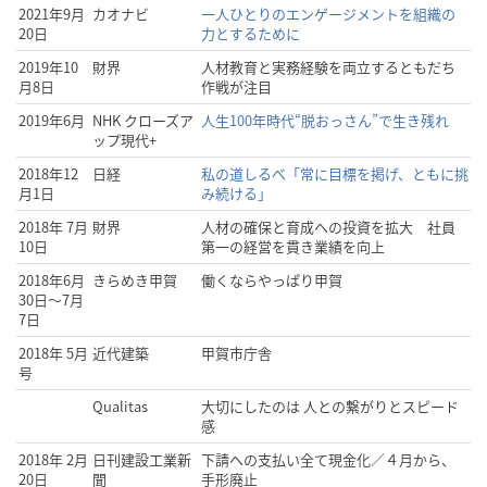
2021年9月
カオナビ
一人ひとりのエンゲージメントを組織の
20日
力とするために
2019年10
財界
人材教育と実務経験を両立するともだち
月8日
作戦が注目
2019年6月
NHK クローズア
人生100年時代“脱おっさん”で生き残れ
ップ現代+
2018年12
日経
私の道しるべ「常に目標を掲げ、ともに挑
月1日
み続ける」
2018年 7月
財界
人材の確保と育成への投資を拡大 社員
10日
第一の経営を貫き業績を向上
2018年6月
きらめき甲賀
働くならやっぱり甲賀
30日～7月
7日
2018年 5月
近代建築
甲賀市庁舎
号
Qualitas
大切にしたのは 人との繋がりとスピード
感
2018年 2月
日刊建設工業新
下請への支払い全て現金化／４月から、
20日
聞
手形廃止