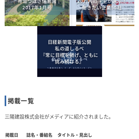
琴音つばさ保育園
20万人の学生が選ぶ！
2017年1月号
働きたい企業50社
日経新聞電子版公開
私の道しるべ
『常に目標を掲げ、ともに
挑み続ける』
掲載一覧
三陽建設株式会社がメディアに紹介されました。
掲載日
誌名・番組名
タイトル・見出し