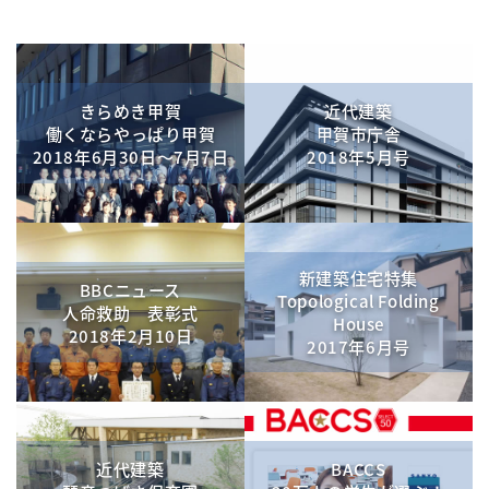
きらめき甲賀
近代建築
働くならやっぱり甲賀
甲賀市庁舎
2018年6月30日～7月7日
2018年5月号
新建築住宅特集
BBCニュース
Topological Folding
人命救助 表彰式
House
2018年2月10日
2017年6月号
近代建築
BACCS