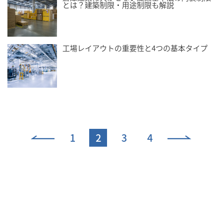
とは？建築制限・用途制限も解説
工場レイアウトの重要性と4つの基本タイプ
p
n
1
2
3
4
r
e
e
x
v
t