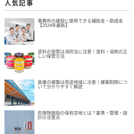
人気記事
事務所の建設に使用できる補助金・助成金
【2024年最新】
塗料の保管は消防法に注意！塗料・溶剤の正
しい保管方法
倉庫の建築は用途地域に注意！建築制限につ
いて分かりやすく解説
危険物施設の保有空地とは？基準・管理・設
計の注意点